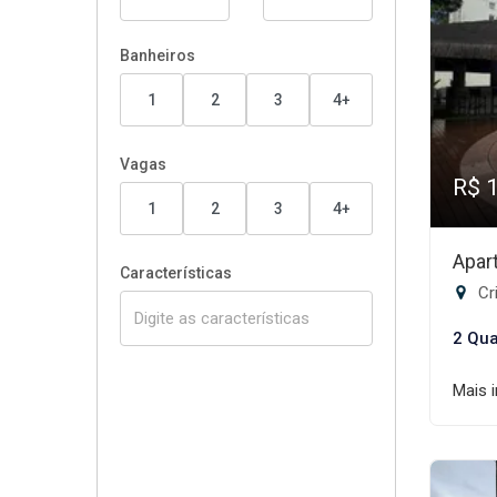
Banheiros
1
2
3
4+
Vagas
R$ 
1
2
3
4+
Apar
Características
Cri
2 Qua
Mais 