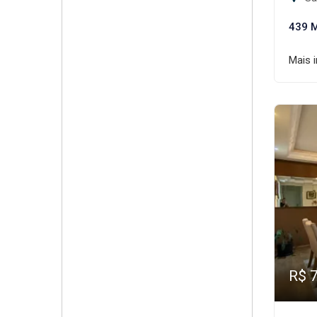
439 
Mais 
R$ 