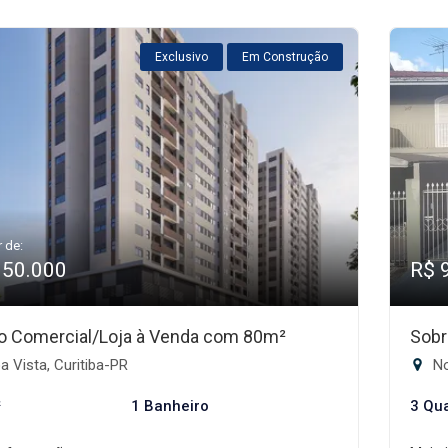
Exclusivo
Em Construção
r de:
950.000
R$ 
o Comercial/Loja à Venda com 80m²
Sobr
 Vista, Curitiba-PR
No
²
1 Banheiro
3 Qu