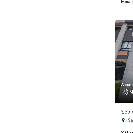
Mais 
A parti
R$ 
Sobr
San
2 Qua