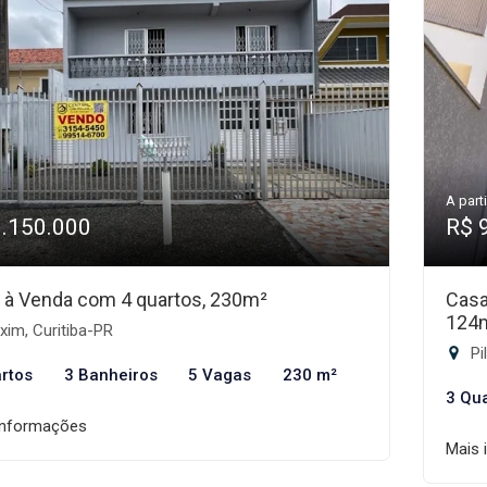
A parti
1.150.000
R$ 
 à Venda com 4 quartos, 230m²
Casa
124
im, Curitiba-PR
Pi
rtos
3 Banheiros
5 Vagas
230 m²
3 Qu
informações
Mais 