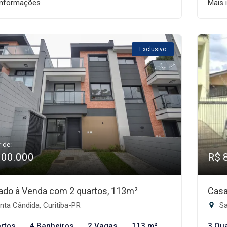
informações
Mais 
Exclusivo
r de:
900.000
R$ 
ado à Venda com 2 quartos, 113m²
Casa
ta Cândida, Curitiba-PR
Sa
rtos
4 Banheiros
2 Vagas
113 m²
3 Qu