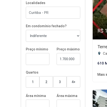
Localidades
Em condomínio fechado?
R$ 
Terr
Preço mínimo
Preço máximo
Cab
610 
Quartos
Mais 
1
2
3
4+
Área mínima
Área máxima