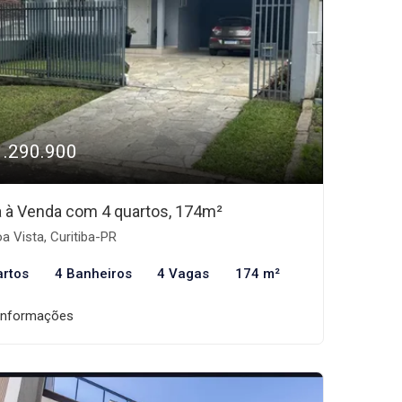
1.290.900
 à Venda com 4 quartos, 174m²
a Vista, Curitiba-PR
artos
4 Banheiros
4 Vagas
174 m²
informações