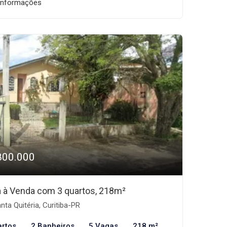
informações
800.000
 à Venda com 3 quartos, 218m²
nta Quitéria, Curitiba-PR
artos
2 Banheiros
5 Vagas
218 m²