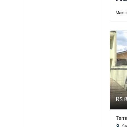
Mais 
R$ 
Terr
San