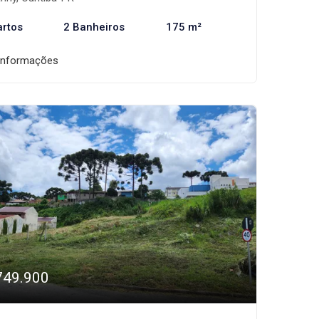
artos
2 Banheiros
175 m²
informações
749.900