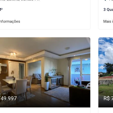
M²
3 Qu
informações
Mais 
749.997
R$ 