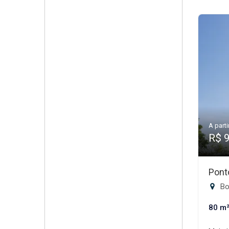
A parti
R$ 
Pont
Boa
80 m