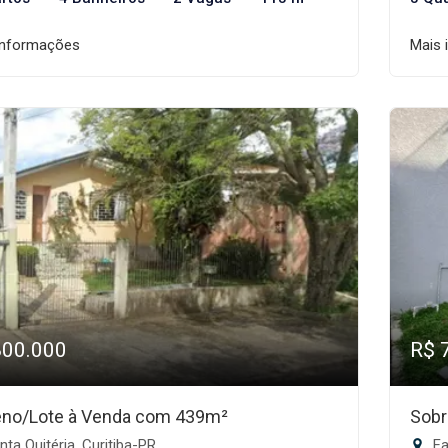
informações
Mais 
800.000
R$ 
eno/Lote à Venda com 439m²
Sobr
ta Quitéria, Curitiba-PR
Fa