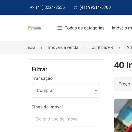
(41) 3224-8555
(41) 99514-6700
Página inicial
Todas as categorias
Imóveis m
Início
Imóveis à venda
Curitiba/PR
At
40 I
Filtrar
Transação
Ordenar
Tipos de imóvel