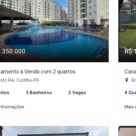
1.350.000
R$ 
tamento à Venda com 2 quartos
Casa
sto Rei, Curitiba-PR
Bo
rtos
3 Banheiros
2 Vagas
4 Qu
informações
Mais 