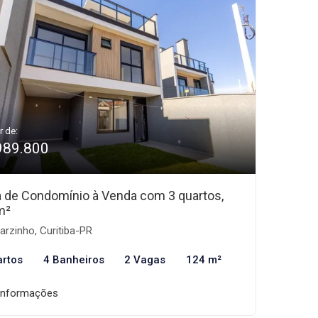
r de:
989.800
 de Condomínio à Venda com 3 quartos,
m²
larzinho, Curitiba-PR
artos
4 Banheiros
2 Vagas
124 m²
informações