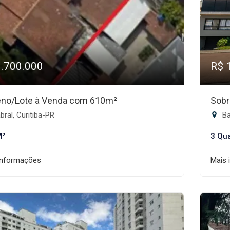
1.700.000
R$ 
eno/Lote à Venda com 610m²
Sobr
ral, Curitiba-PR
Ba
M²
3 Qu
informações
Mais 