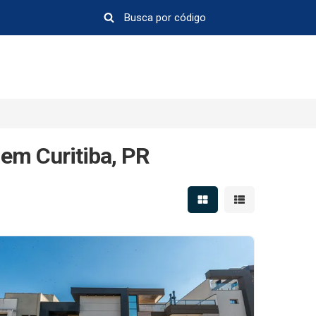
 em Curitiba, PR
Mostrar resultados em 
Mostrar resultad