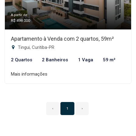
A partir de:
R$ 498.000
Apartamento à Venda com 2 quartos, 59m²
Tingui, Curitiba-PR
2 Quartos
2 Banheiros
1 Vaga
59 m²
Mais informações
‹
1
›