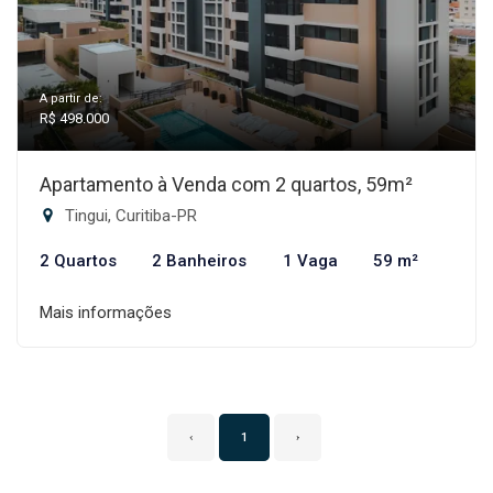
A partir de:
R$ 498.000
Apartamento à Venda com 2 quartos, 59m²
Tingui, Curitiba-PR
2 Quartos
2 Banheiros
1 Vaga
59 m²
Mais informações
‹
1
›