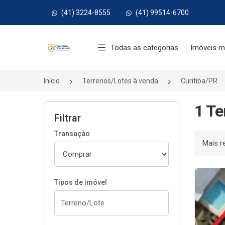
(41) 3224-8555
(41) 99514-6700
Página inicial
Todas as categorias
Imóveis m
Início
Terrenos/Lotes à venda
Curitiba/PR
1 Te
Filtrar
Transação
Ordenar
Tipos de imóvel