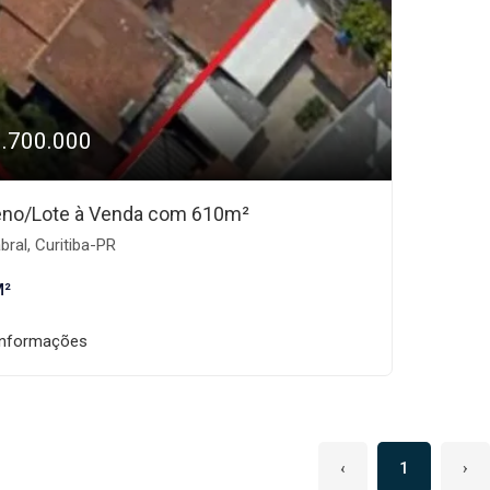
1.700.000
eno/Lote à Venda com 610m²
ral, Curitiba-PR
M²
informações
‹
1
›