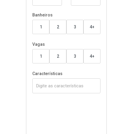
Banheiros
1
2
3
4+
Vagas
1
2
3
4+
Características