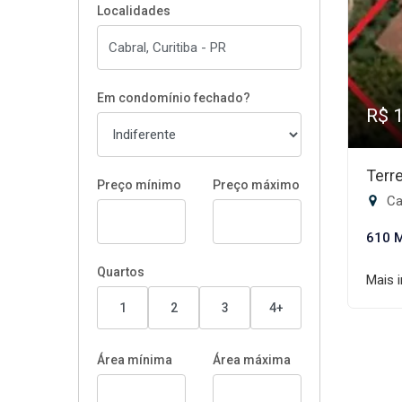
Localidades
Em condomínio fechado?
R$ 
Terr
Preço mínimo
Preço máximo
Cab
610 
Quartos
Mais 
1
2
3
4+
Área mínima
Área máxima