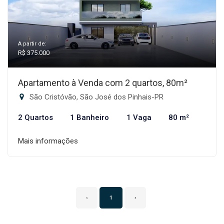
A partir de:
R$ 375.000
Apartamento à Venda com 2 quartos, 80m²
São Cristóvão, São José dos Pinhais-PR
2 Quartos
1 Banheiro
1 Vaga
80 m²
Mais informações
‹
1
›