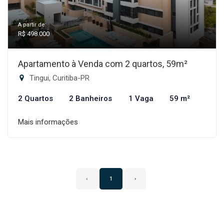
A partir de:
R$ 498.000
Apartamento à Venda com 2 quartos, 59m²
Tingui, Curitiba-PR
2 Quartos
2 Banheiros
1 Vaga
59 m²
Mais informações
‹
1
›