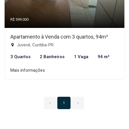
R$ 599.000
Apartamento à Venda com 3 quartos, 94m²
Juvevê, Curitiba-PR
3 Quartos
2 Banheiros
1 Vaga
94 m²
Mais informações
‹
1
›