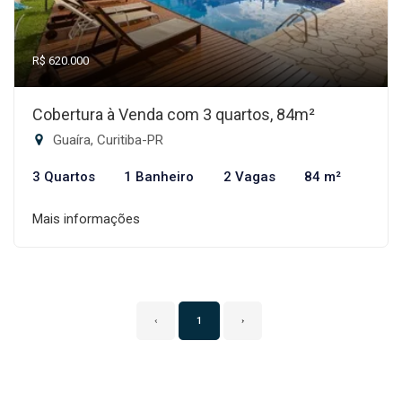
R$ 620.000
Cobertura à Venda com 3 quartos, 84m²
Guaíra, Curitiba-PR
3 Quartos
1 Banheiro
2 Vagas
84 m²
Mais informações
‹
1
›