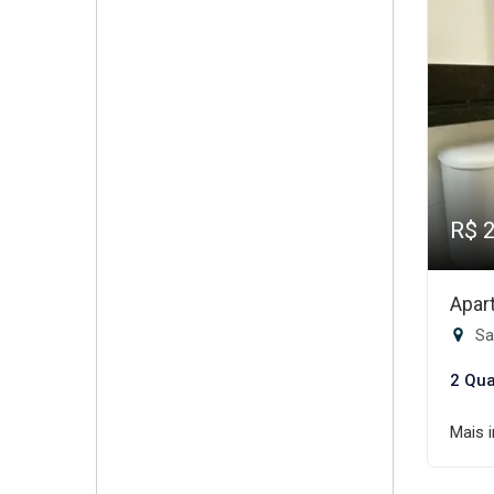
R$ 
Apar
San
2 Qua
Mais 