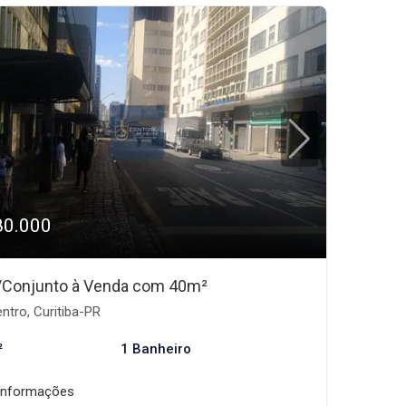
80.000
/Conjunto à Venda com 40m²
ntro, Curitiba-PR
²
1 Banheiro
informações