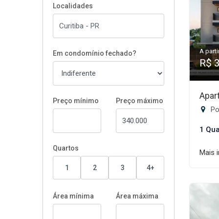
Localidades
A parti
Em condomínio fechado?
R$ 
Apar
Preço mínimo
Preço máximo
Por
1 Qua
Quartos
Mais 
1
2
3
4+
Área mínima
Área máxima