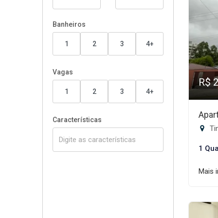
Banheiros
1
2
3
4+
Vagas
R$ 
1
2
3
4+
Apar
Características
Tin
1 Qua
Mais 