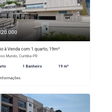
320.000
io à Venda com 1 quarto, 19m²
vo Mundo, Curitiba-PR
arto
1 Banheiro
19 m²
informações