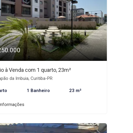
250.000
io à Venda com 1 quarto, 23m²
pão da Imbuia, Curitiba-PR
arto
1 Banheiro
23 m²
informações