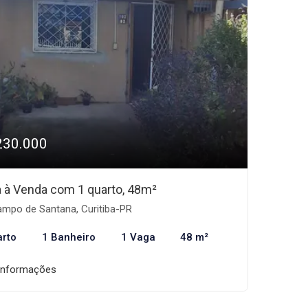
230.000
 à Venda com 1 quarto, 48m²
mpo de Santana, Curitiba-PR
arto
1 Banheiro
1 Vaga
48 m²
informações