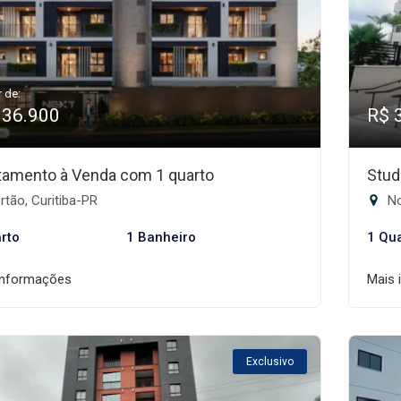
r de:
336.900
R$ 
tamento à Venda com 1 quarto
Stud
tão, Curitiba-PR
No
rto
1 Banheiro
1 Qu
informações
Mais 
Exclusivo