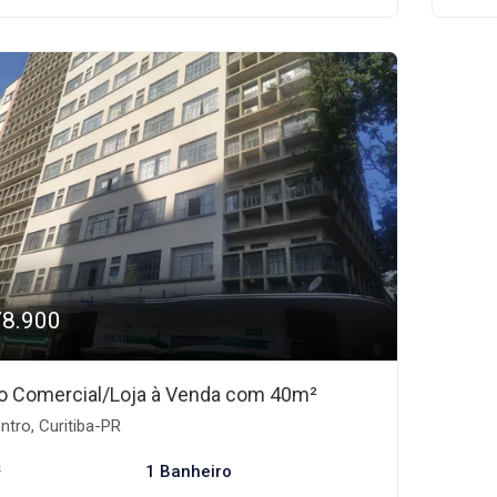
78.900
o Comercial/Loja à Venda com 40m²
tro, Curitiba-PR
²
1 Banheiro