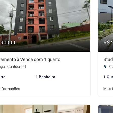
290.000
R$ 
tamento à Venda com 1 quarto
Stud
gui, Curitiba-PR
Ca
rto
1 Banheiro
1 Qu
informações
Mais 