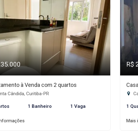
235.000
R$ 
tamento à Venda com 2 quartos
Casa
ta Cândida, Curitiba-PR
Ca
rtos
1 Banheiro
1 Vaga
1 Qu
informações
Mais 