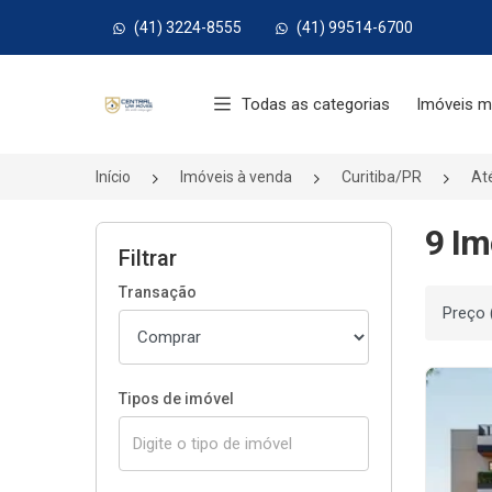
(41) 3224-8555
(41) 99514-6700
Página inicial
Todas as categorias
Imóveis m
Início
Imóveis à venda
Curitiba/PR
At
9 Im
Filtrar
Transação
Ordenar
Tipos de imóvel