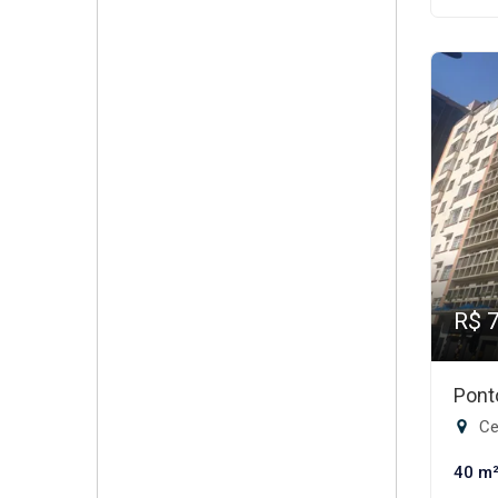
R$ 
Pont
Cen
40 m