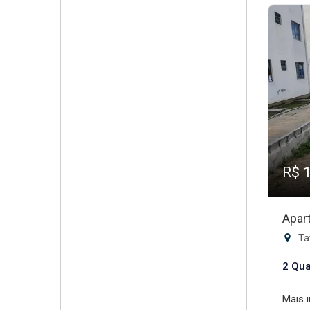
R$ 
Apar
Tat
2 Qua
Mais 