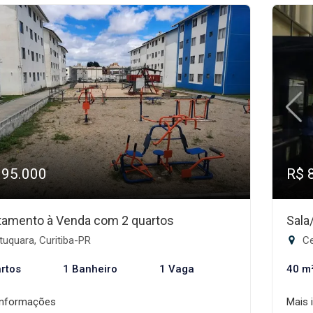
195.000
R$ 
tamento à Venda com 2 quartos
Sala
uquara, Curitiba-PR
Ce
rtos
1 Banheiro
1 Vaga
40 m
informações
Mais 