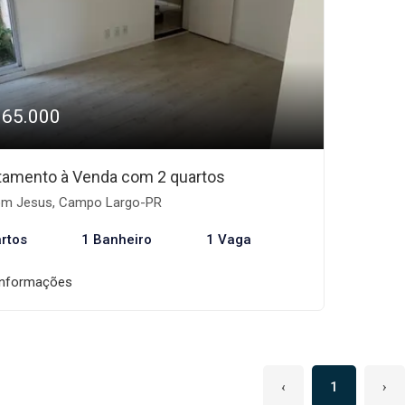
165.000
tamento à Venda com 2 quartos
m Jesus, Campo Largo-PR
rtos
1 Banheiro
1 Vaga
informações
‹
1
›