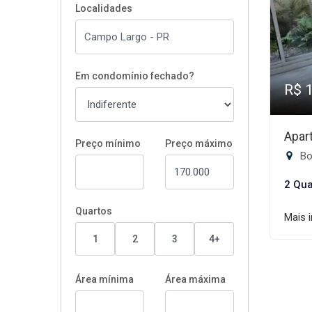
Localidades
Em condomínio fechado?
R$ 
Apar
Preço mínimo
Preço máximo
Bo
2 Qua
Quartos
Mais 
1
2
3
4+
Área mínima
Área máxima