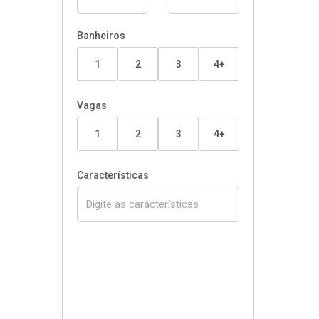
Banheiros
1
2
3
4+
Vagas
1
2
3
4+
Características