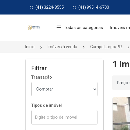
(41) 3224-8555
(41) 99514-6700
Página inicial
Todas as categorias
Imóveis m
Início
Imóveis à venda
Campo Largo/PR
1 Im
Filtrar
Transação
Ordenar
Tipos de imóvel