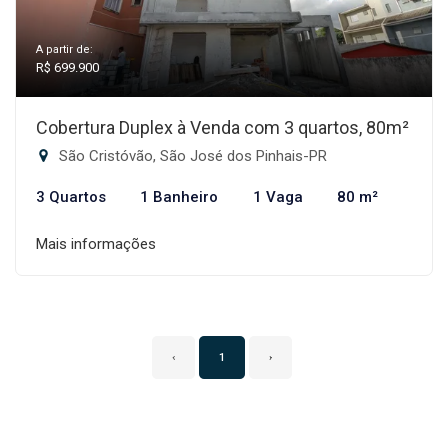
A partir de:
R$ 699.900
Cobertura Duplex à Venda com 3 quartos, 80m²
São Cristóvão, São José dos Pinhais-PR
3 Quartos
1 Banheiro
1 Vaga
80 m²
Mais informações
‹
1
›