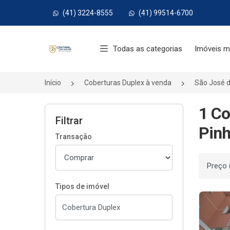
(41) 3224-8555
(41) 99514-6700
Página inicial
Todas as categorias
Imóveis m
Início
Coberturas Duplex à venda
São José d
1 Co
Filtrar
Pinh
Transação
Ordenar
Tipos de imóvel