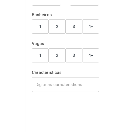
Banheiros
1
2
3
4+
Vagas
1
2
3
4+
Características