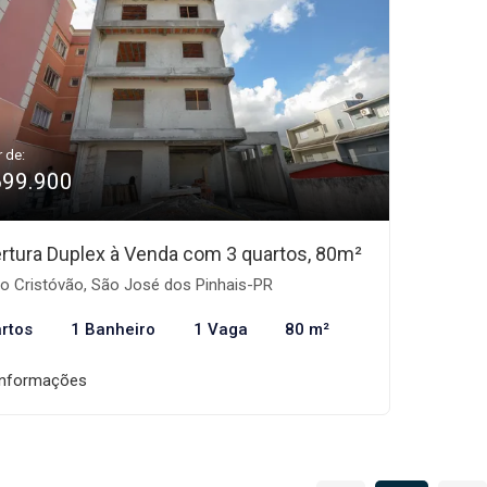
r de:
699.900
rtura Duplex à Venda com 3 quartos, 80m²
o Cristóvão, São José dos Pinhais-PR
rtos
1 Banheiro
1 Vaga
80 m²
informações