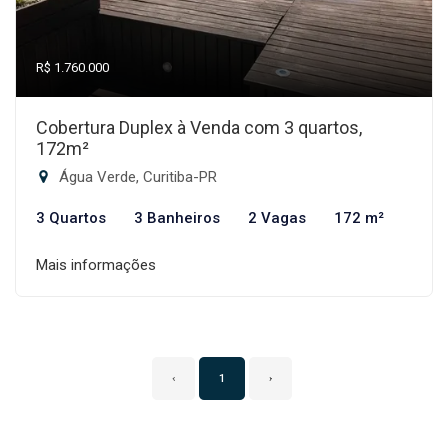
R$ 1.760.000
Cobertura Duplex à Venda com 3 quartos,
172m²
Água Verde, Curitiba-PR
3 Quartos
3 Banheiros
2 Vagas
172 m²
Mais informações
‹
1
›