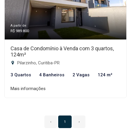
A partir de:
R$ 989.800
Casa de Condomínio à Venda com 3 quartos,
124m²
Pilarzinho, Curitiba-PR
3 Quartos
4 Banheiros
2 Vagas
124 m²
Mais informações
‹
1
›