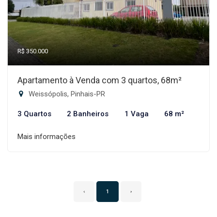
R$ 350.000
Apartamento à Venda com 3 quartos, 68m²
Weissópolis, Pinhais-PR
3 Quartos
2 Banheiros
1 Vaga
68 m²
Mais informações
‹
1
›