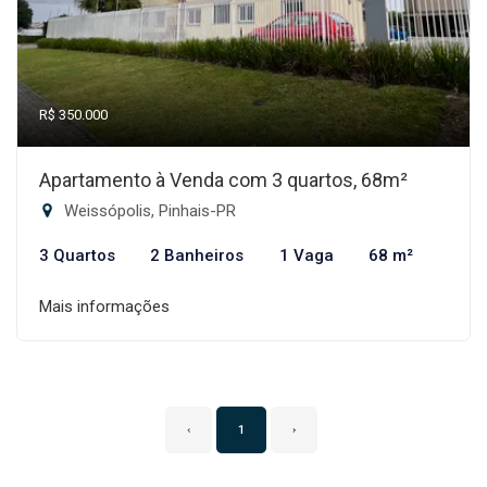
R$ 350.000
Apartamento à Venda com 3 quartos, 68m²
Weissópolis, Pinhais-PR
3 Quartos
2 Banheiros
1 Vaga
68 m²
Mais informações
‹
1
›