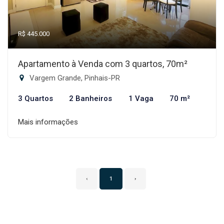
R$ 445.000
Apartamento à Venda com 3 quartos, 70m²
Vargem Grande, Pinhais-PR
3 Quartos
2 Banheiros
1 Vaga
70 m²
Mais informações
‹
1
›