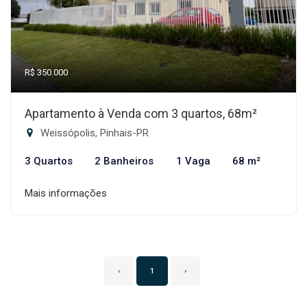
R$ 350.000
Apartamento à Venda com 3 quartos, 68m²
Weissópolis, Pinhais-PR
3 Quartos
2 Banheiros
1 Vaga
68 m²
Mais informações
‹
1
›