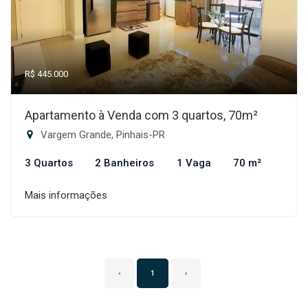
R$ 445.000
Apartamento à Venda com 3 quartos, 70m²
Vargem Grande, Pinhais-PR
3 Quartos
2 Banheiros
1 Vaga
70 m²
Mais informações
‹
1
›