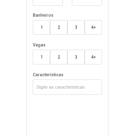
Banheiros
1
2
3
4+
Vagas
1
2
3
4+
Características