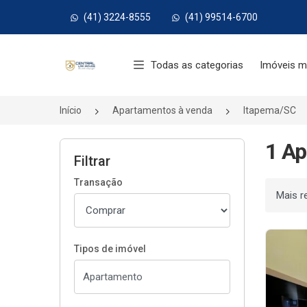
(41) 3224-8555
(41) 99514-6700
Página inicial
Todas as categorias
Imóveis m
Início
Apartamentos à venda
Itapema/SC
1 Ap
Filtrar
Transação
Ordenar
Tipos de imóvel