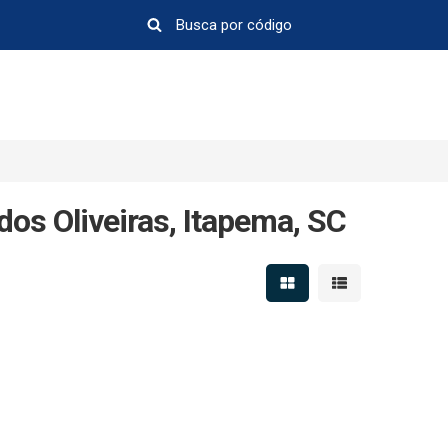
os Oliveiras, Itapema, SC
Mostrar resultados em 
Mostrar resultad