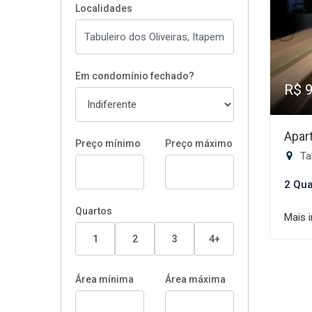
Localidades
Em condomínio fechado?
R$ 
Apar
Preço mínimo
Preço máximo
Tab
2 Qua
Quartos
Mais 
1
2
3
4+
Área mínima
Área máxima