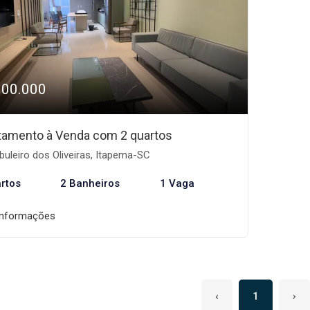
900.000
tamento à Venda com 2 quartos
uleiro dos Oliveiras, Itapema-SC
rtos
2 Banheiros
1 Vaga
informações
‹
1
›