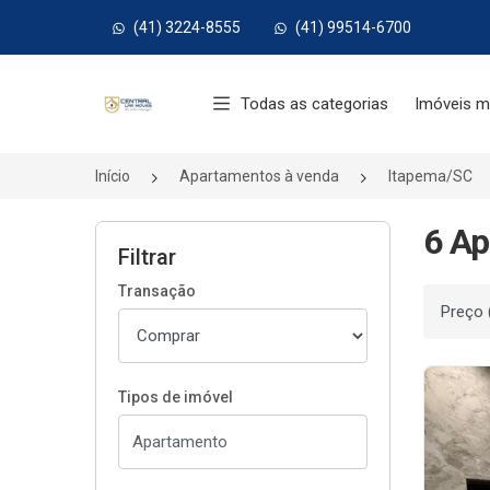
(41) 3224-8555
(41) 99514-6700
Página inicial
Todas as categorias
Imóveis m
Início
Apartamentos à venda
Itapema/SC
6 Ap
Filtrar
Transação
Ordenar
Tipos de imóvel