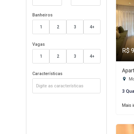
Banheiros
1
2
3
4+
Vagas
R$ 
1
2
3
4+
Apar
Características
Mo
3 Qua
Mais 