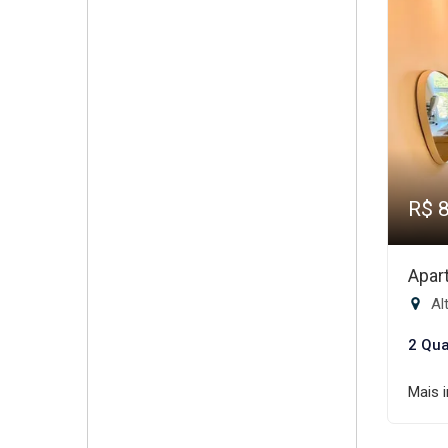
R$ 
Apar
Al
2 Qua
Mais 