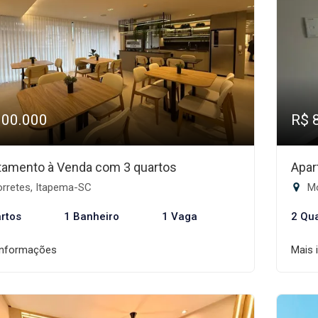
900.000
R$ 
tamento à Venda com 3 quartos
Apar
rretes, Itapema-SC
Mo
rtos
1 Banheiro
1 Vaga
2 Qu
informações
Mais 