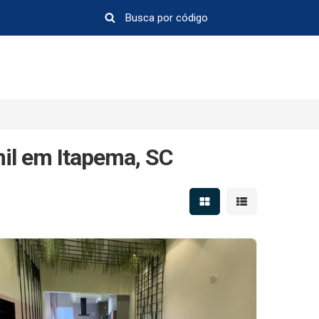
il em Itapema, SC
Mostrar resultados em 
Mostrar resultad