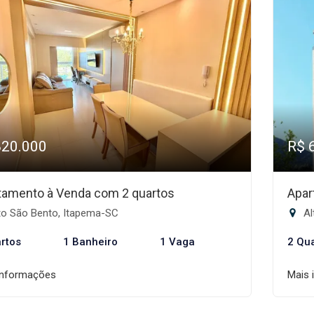
820.000
R$ 
tamento à Venda com 2 quartos
Apar
to São Bento, Itapema-SC
Al
rtos
1 Banheiro
1 Vaga
2 Qu
informações
Mais 