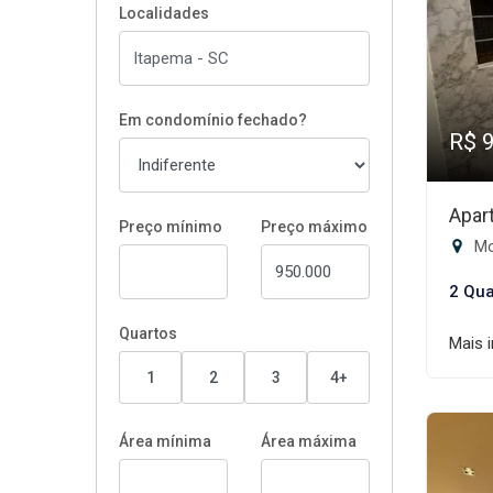
Localidades
Em condomínio fechado?
R$ 
Apar
Preço mínimo
Preço máximo
Mo
2 Qua
Quartos
Mais 
1
2
3
4+
Área mínima
Área máxima