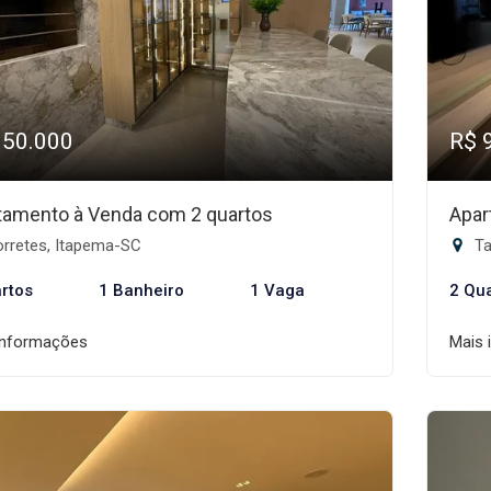
950.000
R$ 
tamento à Venda com 2 quartos
Apar
rretes, Itapema-SC
Ta
rtos
1 Banheiro
1 Vaga
2 Qu
informações
Mais 