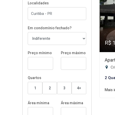
Localidades
Em condomínio fechado?
R$ 
Preço mínimo
Preço máximo
Apar
Cri
2 Qua
Quartos
1
2
3
4+
Mais 
Área mínima
Área máxima