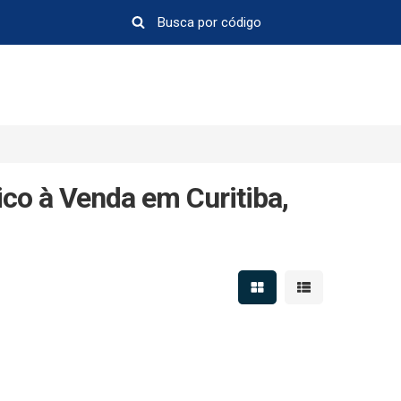
co à Venda em Curitiba,
Mostrar resultados em 
Mostrar resultad