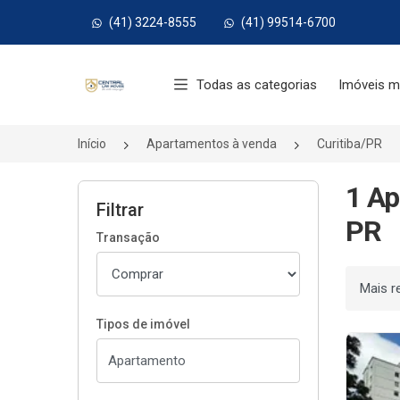
(41) 3224-8555
(41) 99514-6700
Página inicial
Todas as categorias
Imóveis m
Início
Apartamentos à venda
Curitiba/PR
1 Ap
Filtrar
PR
Transação
Ordenar
Tipos de imóvel