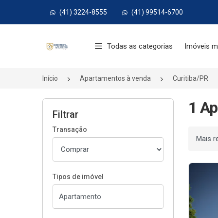
(41) 3224-8555
(41) 99514-6700
Página inicial
Todas as categorias
Imóveis m
Início
Apartamentos à venda
Curitiba/PR
1 Ap
Filtrar
Transação
Ordenar
Tipos de imóvel