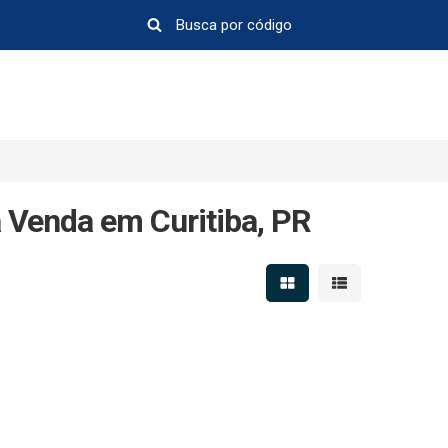
 Venda em Curitiba, PR
Mostrar resultados em 
Mostrar resultad