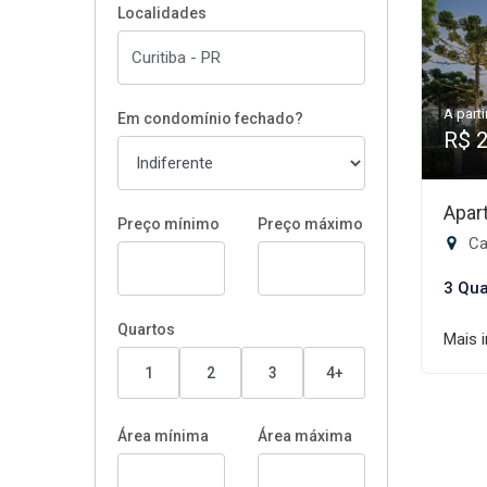
Localidades
A parti
Em condomínio fechado?
R$ 
Apar
Preço mínimo
Preço máximo
Cab
3 Qua
Quartos
Mais 
1
2
3
4+
Área mínima
Área máxima