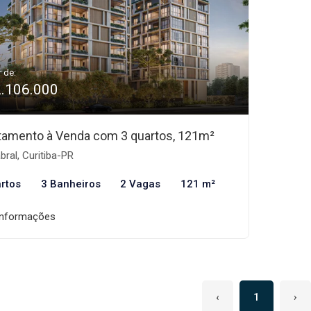
r de:
2.106.000
tamento à Venda com 3 quartos, 121m²
ral, Curitiba-PR
rtos
3 Banheiros
2 Vagas
121 m²
informações
‹
1
›