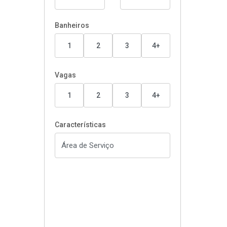
Banheiros
1
2
3
4+
Vagas
1
2
3
4+
Características