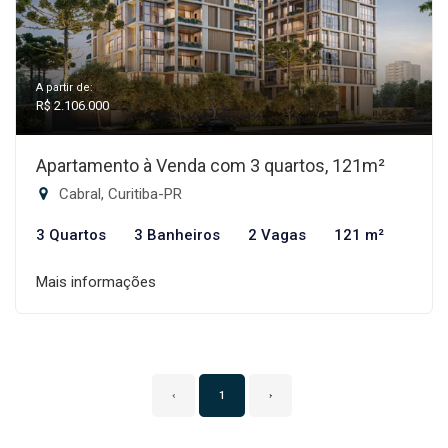
A partir de:
R$ 2.106.000
Apartamento à Venda com 3 quartos, 121m²
Cabral, Curitiba-PR
3 Quartos
3 Banheiros
2 Vagas
121 m²
Mais informações
‹
1
›