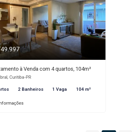
749.997
tamento à Venda com 4 quartos, 104m²
ral, Curitiba-PR
rtos
2 Banheiros
1 Vaga
104 m²
informações