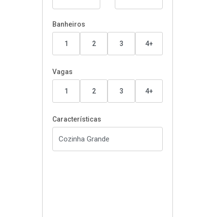
Banheiros
1
2
3
4+
Vagas
1
2
3
4+
Características