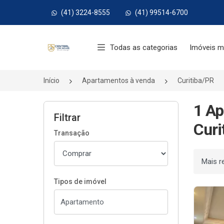
(41) 3224-8555
(41) 99514-6700
Página inicial
Todas as categorias
Imóveis m
Início
Apartamentos à venda
Curitiba/PR
1 Ap
Filtrar
Curi
Transação
Ordenar
Tipos de imóvel