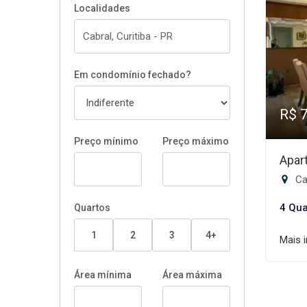
Localidades
Em condomínio fechado?
R$ 
Preço mínimo
Preço máximo
Apar
Cab
4 Qua
Quartos
1
2
3
4+
Mais 
Área mínima
Área máxima