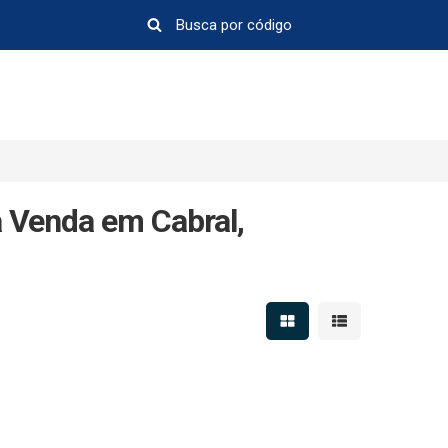
 Venda em Cabral,
Mostrar resultados em 
Mostrar resultad