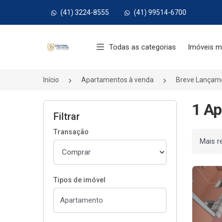
(41) 3224-8555
(41) 99514-6700
Página inicial
Todas as categorias
Imóveis m
Início
Apartamentos à venda
Breve Lançam
1 Ap
Filtrar
Transação
Ordenar
Tipos de imóvel