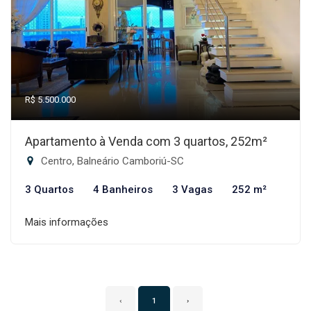
R$ 5.500.000
Apartamento à Venda com 3 quartos, 252m²
Centro, Balneário Camboriú-SC
3 Quartos
4 Banheiros
3 Vagas
252 m²
Mais informações
‹
1
›